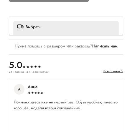
Выбрать
Нужна помощь с размером или заказом?
Написать нам
5.0
★★★★★
Все отзывы
→
261 оценка на Яндекс Картах
Анна
А
★★★★★
Покупаю здесь уже не первый раз. Обувь удобная, качество
Ре
хорошее, модели всегда современные.
по