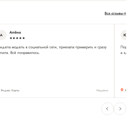
Все отзывы
→
Алёна
А
Ю
★★★★★
видела модель в социальной сети, приехала примерить и сразу
Порад
пила. Всё понравилось.
а здес
Яндекс Карты
Недавно
Янде