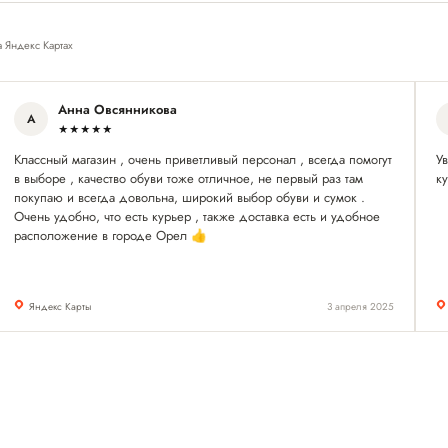
а Яндекс Картах
Анна Овсянникова
А
★★★★★
Классный магазин , очень приветливый персонал , всегда помогут
У
в выборе , качество обуви тоже отличное, не первый раз там
ку
покупаю и всегда довольна, широкий выбор обуви и сумок .
Очень удобно, что есть курьер , также доставка есть и удобное
расположение в городе Орел 👍
Яндекс Карты
3 апреля 2025