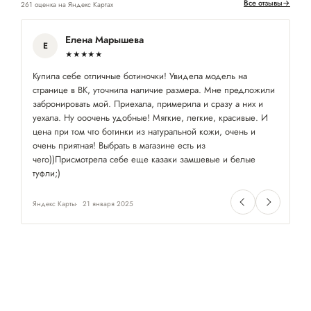
Все отзывы
→
261 оценка на Яндекс Картах
Елена Марышева
Е
★★★★★
Купила себе отличные ботиночки! Увидела модель на
Кл
странице в ВК, уточнила наличие размера. Мне предложили
и
забронировать мой. Приехала, примерила и сразу а них и
по
уехала. Ну ооочень удобные! Мягкие, легкие, красивые. И
кл
цена при том что ботинки из натуральной кожи, очень и
пр
очень приятная! Выбрать в магазине есть из
им
чего))Присмотрела себе еще казаки замшевые и белые
⭐
туфли;)
Яндекс Карты
21 января 2025
Ян