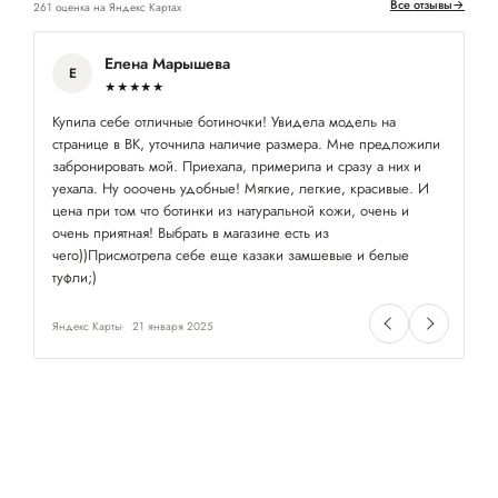
Все отзывы
→
261 оценка на Яндекс Картах
Елена Марышева
Е
★★★★★
Купила себе отличные ботиночки! Увидела модель на
Вп
странице в ВК, уточнила наличие размера. Мне предложили
ас
забронировать мой. Приехала, примерила и сразу а них и
Пр
уехала. Ну ооочень удобные! Мягкие, легкие, красивые. И
мн
цена при том что ботинки из натуральной кожи, очень и
за
очень приятная! Выбрать в магазине есть из
чего))Присмотрела себе еще казаки замшевые и белые
туфли;)
Яндекс Карты
21 января 2025
Ян