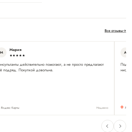
Все отзывы
→
Мария
М
А
★★★★★
нсультанты действительно помогают, а не просто предлагают
Подоб
сё подряд. Покупкой довольна.
нигде 
Яндекс Карты
Недавно
Янде