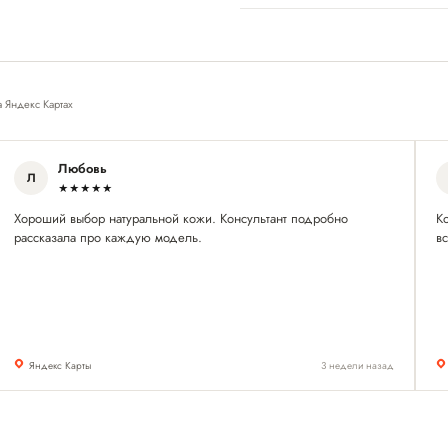
а Яндекс Картах
Любовь
Л
★★★★★
Хороший выбор натуральной кожи. Консультант подробно
Ко
рассказала про каждую модель.
в
Яндекс Карты
3 недели назад