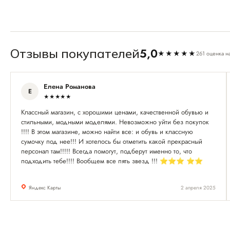
5,0
Отзывы покупателей
★★★★★
261 оценка н
Елена Романова
Е
★★★★★
Классный магазин, с хорошими ценами, качественной обувью и
стильными, модными моделями. Невозможно уйти без покупок
!!!! В этом магазине, можно найти все: и обувь и классную
сумочку под нее!!! И хотелось бы отметить какой прекрасный
персонал там!!!!! Всегда помогут, подберут именно то, что
подходить тебе!!!! Вообщем все пять звезд !!! ⭐️⭐️⭐️ ⭐️⭐️
Яндекс Карты
2 апреля 2025