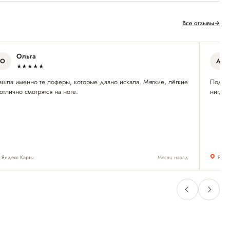
Все отзывы
→
Ольга
О
А
★★★★★
ашла именно те лоферы, которые давно искала. Мягкие, лёгкие
Подоб
отлично смотрятся на ноге.
нигде 
Яндекс Карты
Месяц назад
Янде