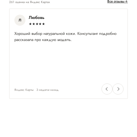
Все отзывы
→
261 оценка на Яндекс Картах
Любовь
Л
★★★★★
Хороший выбор натуральной кожи. Консультант подробно
Кл
рассказала про каждую модель.
по
ра
су
и
Яндекс Карты
3 недели назад
Ян