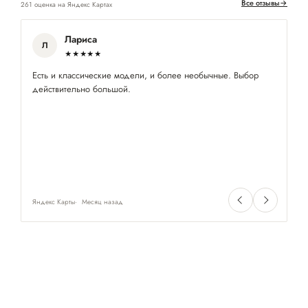
Все отзывы
→
261 оценка на Яндекс Картах
Лариса
Л
★★★★★
Есть и классические модели, и более необычные. Выбор
Ув
действительно большой.
ср
Яндекс Карты
Месяц назад
Ян