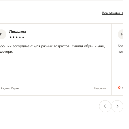
Все отзывы
→
Людмила
Л
Н
★★★★★
ороший ассортимент для разных возрастов. Нашли обувь и мне,
Большо
 дочери.
потому
Яндекс Карты
Недавно
Янде