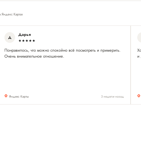
а Яндекс Картах
Дарья
Д
★★★★★
Понравилось, что можно спокойно всё посмотреть и примерить.
Х
Очень внимательное отношение.
и
Яндекс Карты
3 недели назад