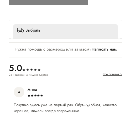
Выбрать
Нужна помощь с размером или заказом?
Написать нам
5.0
★★★★★
Все отзывы
→
261 оценка на Яндекс Картах
Анна
А
★★★★★
Покупаю здесь уже не первый раз. Обувь удобная, качество
Хо
хорошее, модели всегда современные.
мн