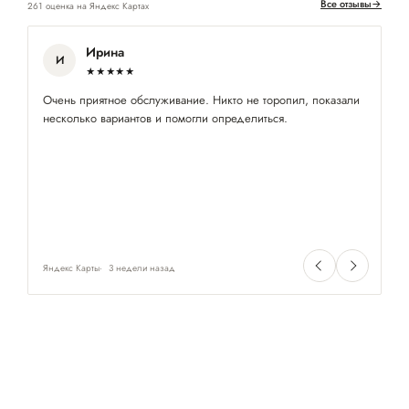
Все отзывы
→
261 оценка на Яндекс Картах
Ирина
И
★★★★★
Очень приятное обслуживание. Никто не торопил, показали
За
несколько вариантов и помогли определиться.
об
Яндекс Карты
3 недели назад
Ян