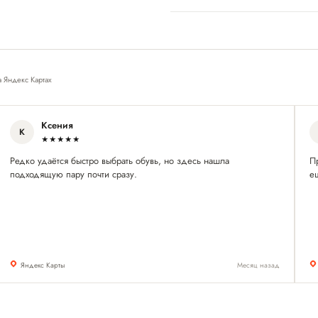
а Яндекс Картах
Ксения
К
★★★★★
Редко удаётся быстро выбрать обувь, но здесь нашла
П
подходящую пару почти сразу.
е
Яндекс Карты
Месяц назад