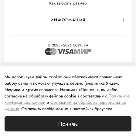
Как выбрать размер
ИНФОРМАЦИЯ
© 2025–2026 ОБУТЕКА
На информационном ресурсе применяются
рекомендательные
технологии
(информационные технологии предоставления
Мы используем файлы cookie: они обеспечивают правильную
информации на основе сбора, систематизации и анализа
работу сайта и помогают улучшать сервис (аналитика Яндекс
сведений, относящихся к предпочтениям пользователей сети
Метрики и других сервисов). Нажимая «Принять», вы даёте
«Интернет», находящихся на территории Российской
согласие на обработку файлов cookie в соответствии с
Политикой
Федерации).
конфиденциальности
и
Согласием на обработку персональных
данных
. Отключить cookie можно в настройках браузера.
Принять
Каталог
Поиск
Корзина
Избранное
Профиль