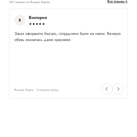
Все отзывы
→
261 оценка на Яндекс Картах
Виктория
В
★★★★★
Заказ оформили быстро, сотрудники были на связи. Вживую
Ку
обувь оказалась даже красивее.
по
Яндекс Карты
3 недели назад
Ян