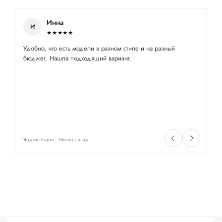
Инна
И
★★★★★
Удобно, что есть модели в разном стиле и на разный
Хо
бюджет. Нашла подходящий вариант.
сп
Яндекс Карты
Месяц назад
Ян