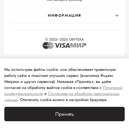
ИНФОРМАЦИЯ
© 2025–2026 ОБУТЕКА
На информационном ресурсе применяются
рекомендательные
технологии
(информационные технологии предоставления
Мы используем файлы cookie: они обеспечивают правильную
информации на основе сбора, систематизации и анализа
работу сайта и помогают улучшать сервис (аналитика Яндекс
сведений, относящихся к предпочтениям пользователей сети
Метрики и других сервисов). Нажимая «Принять», вы даёте
«Интернет», находящихся на территории Российской
согласие на обработку файлов cookie в соответствии с
Политикой
Федерации).
конфиденциальности
и
Согласием на обработку персональных
данных
. Отключить cookie можно в настройках браузера.
Принять
Каталог
Поиск
Корзина
Избранное
Профиль