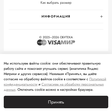
Как выбрать размер
ИНФОРМАЦИЯ
© 2025–2026 ОБУТЕКА
На информационном ресурсе применяются
рекомендательные
технологии
(информационные технологии предоставления
Мы используем файлы cookie: они обеспечивают правильную
информации на основе сбора, систематизации и анализа
работу сайта и помогают улучшать сервис (аналитика Яндекс
сведений, относящихся к предпочтениям пользователей сети
Метрики и других сервисов). Нажимая «Принять», вы даёте
«Интернет», находящихся на территории Российской
согласие на обработку файлов cookie в соответствии с
Политикой
Федерации).
конфиденциальности
и
Согласием на обработку персональных
данных
. Отключить cookie можно в настройках браузера.
Принять
Каталог
Поиск
Корзина
Избранное
Профиль