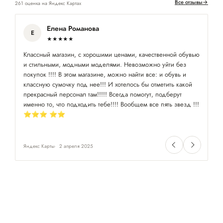
Все отзывы
→
261 оценка на Яндекс Картах
Елена Романова
Е
★★★★★
Классный магазин, с хорошими ценами, качественной обувью
По
и стильными, модными моделями. Невозможно уйти без
пр
покупок !!!! В этом магазине, можно найти все: и обувь и
классную сумочку под нее!!! И хотелось бы отметить какой
прекрасный персонал там!!!!! Всегда помогут, подберут
именно то, что подходить тебе!!!! Вообщем все пять звезд !!!
⭐️⭐️⭐️ ⭐️⭐️
Яндекс Карты
2 апреля 2025
Ян