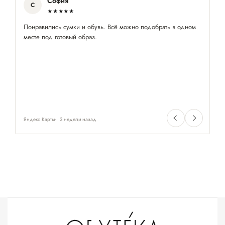
София
С
★★★★★
Понравились сумки и обувь. Всё можно подобрать в одном
На
месте под готовый образ.
лё
Яндекс Карты
3 недели назад
Ян