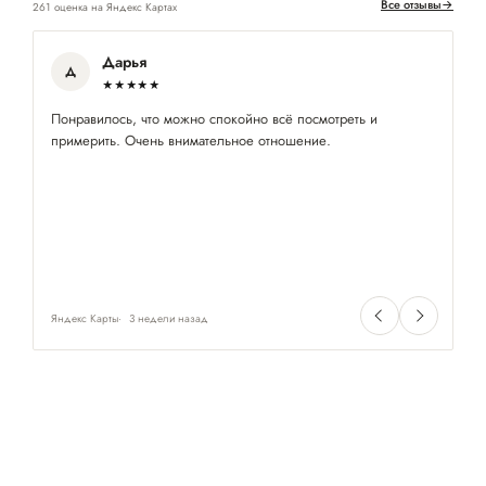
Все отзывы
→
261 оценка на Яндекс Картах
Дарья
Д
★★★★★
Понравилось, что можно спокойно всё посмотреть и
Хо
примерить. Очень внимательное отношение.
од
Яндекс Карты
3 недели назад
Ян