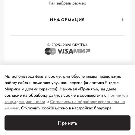
Как выбрать размер
ИНФОРМАЦИЯ
© 2025–2026 ОБУТЕКА
На информационном ресурсе применяются
рекомендательные
технологии
(информационные технологии предоставления
Мы используем файлы cookie: они обеспечивают правильную
информации на основе сбора, систематизации и анализа
работу сайта и помогают улучшать сервис (аналитика Яндекс
сведений, относящихся к предпочтениям пользователей сети
Метрики и других сервисов). Нажимая «Принять», вы даёте
«Интернет», находящихся на территории Российской
согласие на обработку файлов cookie в соответствии с
Политикой
Федерации).
конфиденциальности
и
Согласием на обработку персональных
данных
. Отключить cookie можно в настройках браузера.
Принять
Каталог
Поиск
Корзина
Избранное
Профиль