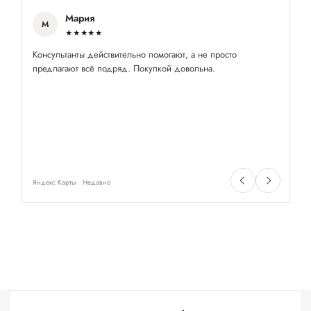
Мария
М
★★★★★
Консультанты действительно помогают, а не просто
Нр
предлагают всё подряд. Покупкой довольна.
се
Яндекс Карты
Недавно
Ян