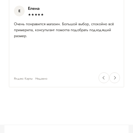
Елена
Е
★★★★★
Очень понравился магазин. Большой выбор, спокойно всё
Ес
примерила, консультант помогла подобрать подходящий
де
размер.
Яндекс Карты
Недавно
Ян