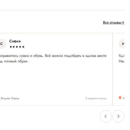
Все отзывы
→
София
С
И
★★★★★
онравились сумки и обувь. Всё можно подобрать в одном месте
Удобно
д готовый образ.
Нашла
Яндекс Карты
3 недели назад
Янде