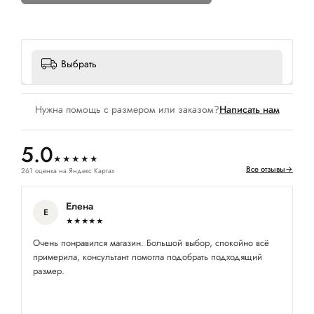
Выбрать
Нужна помощь с размером или заказом?
Написать нам
5.0
★★★★★
Все отзывы
→
261 оценка на Яндекс Картах
Елена
Е
★★★★★
Очень понравился магазин. Большой выбор, спокойно всё
Кр
примерила, консультант помогла подобрать подходящий
ок
размер.