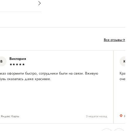
Все отзывы
→
Виктория
В
К
★★★★★
аказ оформили быстро, сотрудники были на связи. Вживую
Красив
бувь оказалась даже красивее.
очень
Яндекс Карты
3 недели назад
Янде