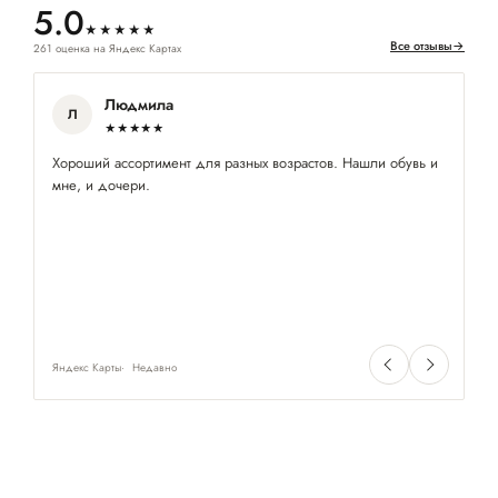
5.0
★★★★★
Все отзывы
→
261 оценка на Яндекс Картах
Людмила
Л
★★★★★
Хороший ассортимент для разных возрастов. Нашли обувь и
Пр
мне, и дочери.
з
Яндекс Карты
Недавно
Ян