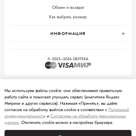
Обмен и возврат
Как выбрать размер
ИНФОРМАЦИЯ
© 2025–2026 ОБУТЕКА
На информационном ресурсе применяются
рекомендательные
технологии
(информационные технологии предоставления
Мы используем файлы cookie: они обеспечивают правильную
информации на основе сбора, систематизации и анализа
работу сайта и помогают улучшать сервис (аналитика Яндекс
сведений, относящихся к предпочтениям пользователей сети
Метрики и других сервисов). Нажимая «Принять», вы даёте
«Интернет», находящихся на территории Российской
согласие на обработку файлов cookie в соответствии с
Политикой
Федерации).
конфиденциальности
и
Согласием на обработку персональных
данных
. Отключить cookie можно в настройках браузера.