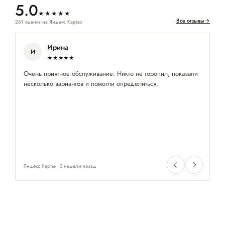
5.0
★★★★★
Все отзывы
→
261 оценка на Яндекс Картах
Ирина
И
★★★★★
Очень приятное обслуживание. Никто не торопил, показали
За
несколько вариантов и помогли определиться.
об
Яндекс Карты
3 недели назад
Ян