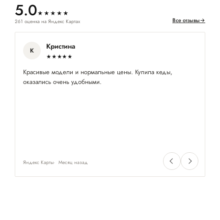
5.0
★★★★★
Все отзывы
→
261 оценка на Яндекс Картах
Кристина
К
★★★★★
Красивые модели и нормальные цены. Купила кеды,
По
оказались очень удобными.
пр
Яндекс Карты
Месяц назад
Ян