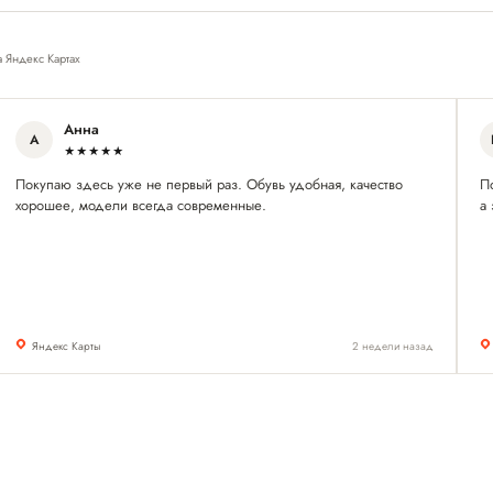
а Яндекс Картах
Анна
А
★★★★★
Покупаю здесь уже не первый раз. Обувь удобная, качество
П
хорошее, модели всегда современные.
а 
Яндекс Карты
2 недели назад