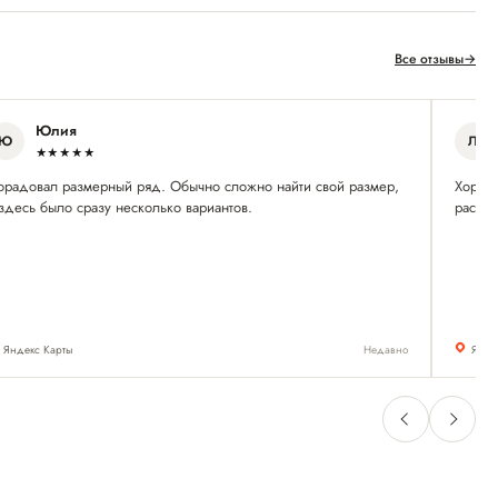
Все отзывы
→
Юлия
Ю
Л
★★★★★
орадовал размерный ряд. Обычно сложно найти свой размер,
Хороши
здесь было сразу несколько вариантов.
расска
Яндекс Карты
Недавно
Янде