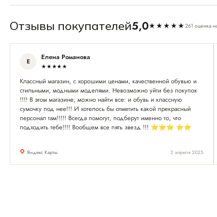
5,0
Отзывы покупателей
★★★★★
261 оценка н
Елена Романова
Е
★★★★★
Классный магазин, с хорошими ценами, качественной обувью и
стильными, модными моделями. Невозможно уйти без покупок
!!!! В этом магазине, можно найти все: и обувь и классную
сумочку под нее!!! И хотелось бы отметить какой прекрасный
персонал там!!!!! Всегда помогут, подберут именно то, что
подходить тебе!!!! Вообщем все пять звезд !!! ⭐️⭐️⭐️ ⭐️⭐️
Яндекс Карты
2 апреля 2025