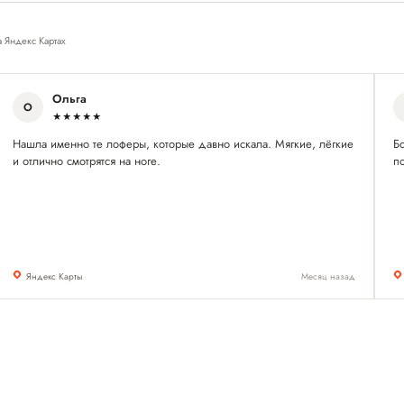
а Яндекс Картах
Ольга
О
★★★★★
Нашла именно те лоферы, которые давно искала. Мягкие, лёгкие
Б
и отлично смотрятся на ноге.
п
Яндекс Карты
Месяц назад