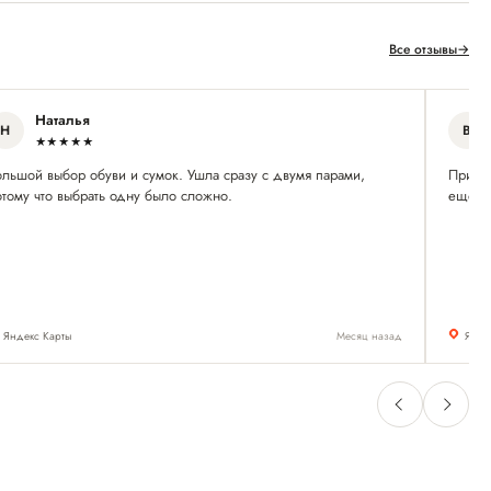
Все отзывы
→
Наталья
Н
В
★★★★★
ольшой выбор обуви и сумок. Ушла сразу с двумя парами,
Приятн
отому что выбрать одну было сложно.
ещё п
Яндекс Карты
Месяц назад
Янде