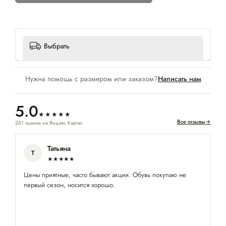
Выбрать
Нужна помощь с размером или заказом?
Написать нам
5.0
★★★★★
Все отзывы
→
261 оценка на Яндекс Картах
Татьяна
Т
★★★★★
Цены приятные, часто бывают акции. Обувь покупаю не
Кл
первый сезон, носится хорошо.
и
по
кл
пр
им