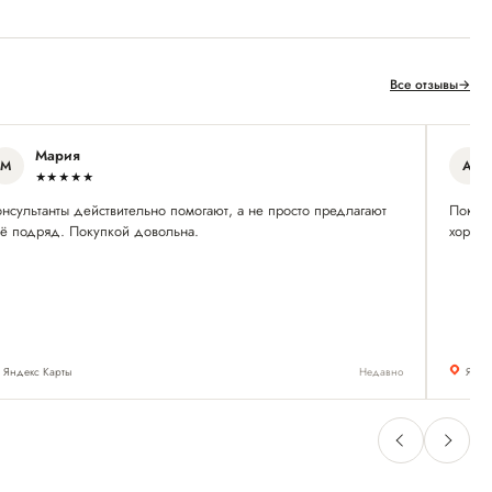
Все отзывы
→
Мария
М
А
★★★★★
нсультанты действительно помогают, а не просто предлагают
Покупа
сё подряд. Покупкой довольна.
хорош
Яндекс Карты
Недавно
Янде