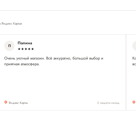
а Яндекс Картах
Полина
П
★★★★★
Очень уютный магазин. Всё аккуратно, большой выбор и
Ко
приятная атмосфера.
в
Яндекс Карты
2 недели назад