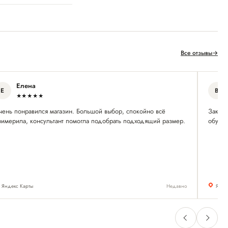
Все отзывы
→
Елена
Е
В
★★★★★
чень понравился магазин. Большой выбор, спокойно всё
Заказ 
римерила, консультант помогла подобрать подходящий размер.
обувь 
Яндекс Карты
Недавно
Янде