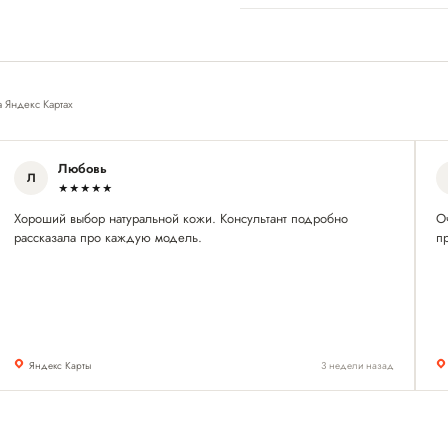
а Яндекс Картах
Любовь
Л
★★★★★
Хороший выбор натуральной кожи. Консультант подробно
О
рассказала про каждую модель.
п
Яндекс Карты
3 недели назад