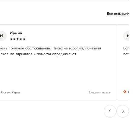
Все отзывы
→
Ирина
И
Н
★★★★★
чень приятное обслуживание. Никто не торопил, показали
Большо
есколько вариантов и помогли определиться.
потому
Яндекс Карты
3 недели назад
Янде