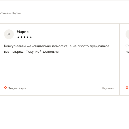
а Яндекс Картах
Мария
М
★★★★★
Консультанты действительно помогают, а не просто предлагают
О
всё подряд. Покупкой довольна.
н
Яндекс Карты
Недавно