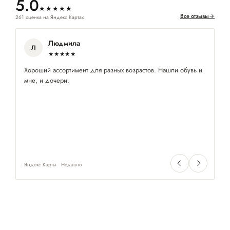
5.0
★★★★★
Все отзывы
→
261 оценка на Яндекс Картах
Людмила
Л
★★★★★
Хороший ассортимент для разных возрастов. Нашли обувь и
Ув
мне, и дочери.
ср
Яндекс Карты
Недавно
Ян