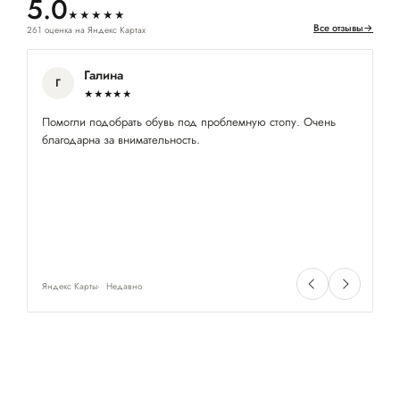
5.0
★★★★★
Все отзывы
→
261 оценка на Яндекс Картах
Галина
Г
★★★★★
Помогли подобрать обувь под проблемную стопу. Очень
Ку
благодарна за внимательность.
ст
за
уе
це
оч
че
ту
Яндекс Карты
Недавно
Ян