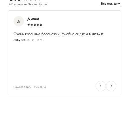
Все отзывы
→
261 оценка на Яндекс Картах
Диана
Д
★★★★★
Очень красивые босоножки. Удобно сидят и выглядят
Оч
аккуратно на ноге.
не
Яндекс Карты
Недавно
Ян