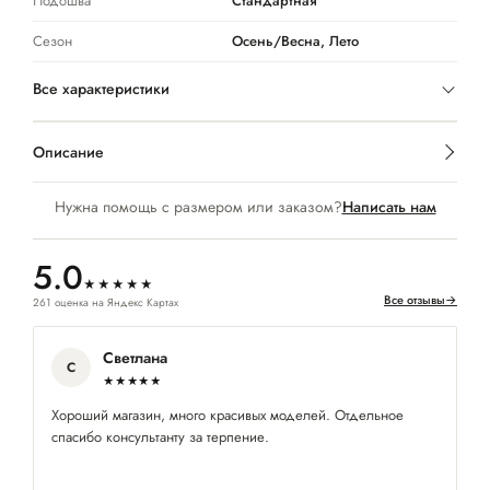
Подошва
Стандартная
Сезон
Осень/Весна, Лето
Все характеристики
Описание
Нужна помощь с размером или заказом?
Написать нам
5.0
★★★★★
Все отзывы
→
261 оценка на Яндекс Картах
Светлана
С
★★★★★
Хороший магазин, много красивых моделей. Отдельное
Хо
спасибо консультанту за терпение.
мн