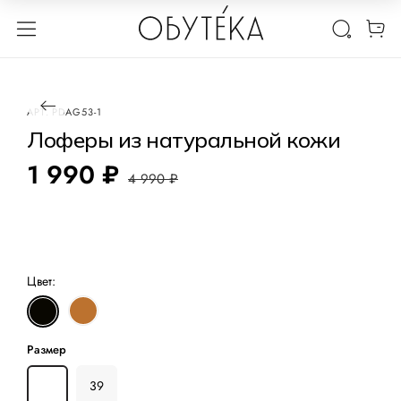
1 / 3
-60%
АРТ.
PDAG53-1
Лоферы из натуральной кожи
1 990 ₽
4 990 ₽
Цвет:
Размер
38
39