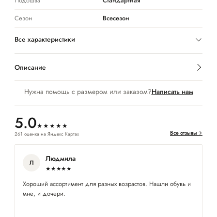
Подошва
Стандартная
Сезон
Всесезон
Все характеристики
Описание
Нужна помощь с размером или заказом?
Написать нам
5.0
★★★★★
Все отзывы
→
261 оценка на Яндекс Картах
Людмила
Л
★★★★★
Хороший ассортимент для разных возрастов. Нашли обувь и
Хо
мне, и дочери.
од