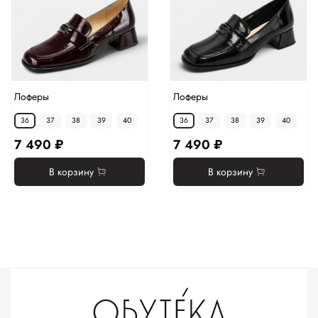
Лоферы
Лоферы
36
37
38
39
40
36
37
38
39
40
7 490 ₽
7 490 ₽
В корзину
В корзину