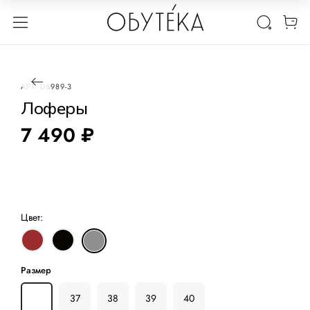
1 / 3
Новинка
АРТ.
D8989-3
Лоферы
7 490 ₽
Цвет:
Размер
36
37
38
39
40