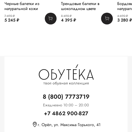
Черные балетки из
Трендовые балетки в
Бордов
натуральной кожи
шоколадном цвете
натура
7 490 ₽
5 490 ₽
4 690 ₽
5 245 ₽
4 395 ₽
3 280 ₽
8 (800) 7773719
Ежедневно 10:00 – 20:00
+7 4862 900-827
г. Орёл, ул. Максима Горького, 41