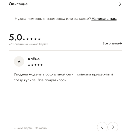
Описание
Нужна помощь с размером или заказом?
Написать нам
5.0
★★★★★
Все отзывы
→
261 оценка на Яндекс Картах
Алёна
А
★★★★★
Увидела модель в социальной сети, приехала примерить и
Оч
сразу купила. Всё понравилось.
пр
ра
Яндекс Карты
Недавно
Ян