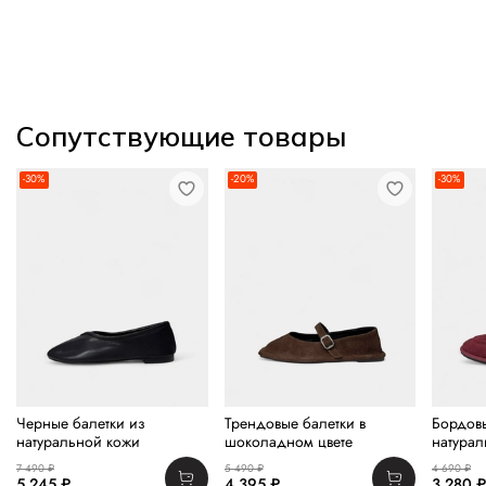
Сопутствующие товары
-30%
-20%
-30%
Черные балетки из
Трендовые балетки в
Бордов
натуральной кожи
шоколадном цвете
натура
7 490 ₽
5 490 ₽
4 690 ₽
5 245 ₽
4 395 ₽
3 280 ₽