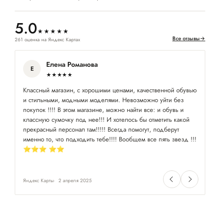
5.0
★★★★★
Все отзывы
→
261 оценка на Яндекс Картах
Елена Романова
Е
★★★★★
Классный магазин, с хорошими ценами, качественной обувью
Хо
и стильными, модными моделями. Невозможно уйти без
сп
покупок !!!! В этом магазине, можно найти все: и обувь и
классную сумочку под нее!!! И хотелось бы отметить какой
прекрасный персонал там!!!!! Всегда помогут, подберут
именно то, что подходить тебе!!!! Вообщем все пять звезд !!!
⭐️⭐️⭐️ ⭐️⭐️
Яндекс Карты
2 апреля 2025
Ян