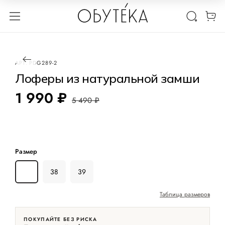
1 / 3
-64%
АРТ.
PDG289-2
Лоферы из натуральной замши
1 990 ₽
5 490 ₽
Размер
36
38
39
Таблица размеров
ПОКУПАЙТЕ БЕЗ РИСКА