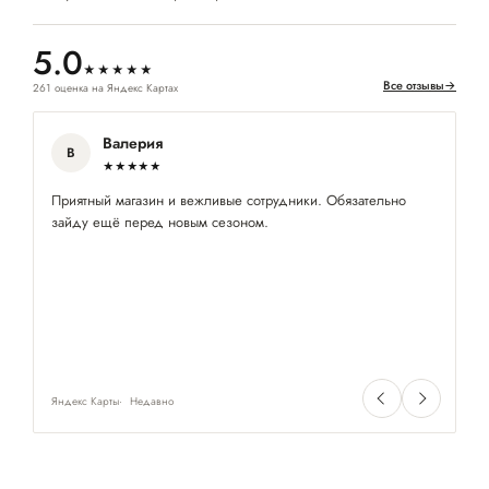
5.0
★★★★★
Все отзывы
→
261 оценка на Яндекс Картах
Валерия
В
★★★★★
Приятный магазин и вежливые сотрудники. Обязательно
За
зайду ещё перед новым сезоном.
об
Яндекс Карты
Недавно
Ян