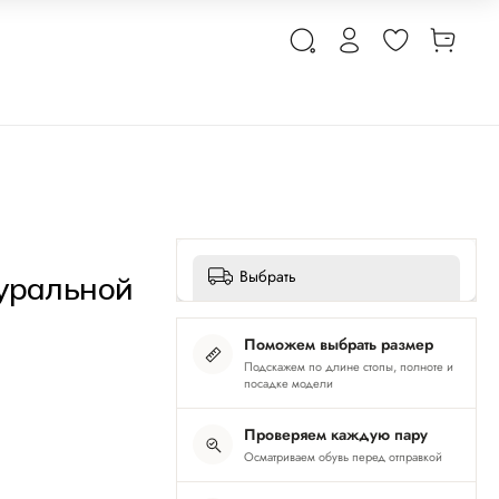
Выбрать
туральной
Поможем выбрать размер
Подскажем по длине стопы, полноте и
посадке модели
Проверяем каждую пару
Осматриваем обувь перед отправкой