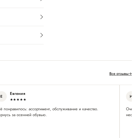
Все отзывы
→
Евгения
Е
И
★★★★★
ё понравилось: ассортимент, обслуживание и качество.
Очень 
ернусь за осенней обувью.
нескол