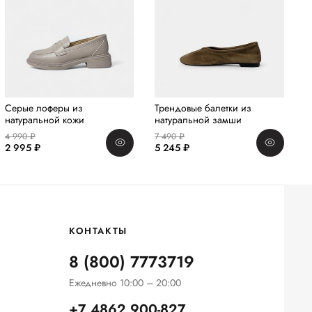
Серые лоферы из
Трендовые балетки из
Л
натуральной кожи
натуральной замши
к
4 990 ₽
7 490 ₽
4
2 995 ₽
5 245 ₽
1
КОНТАКТЫ
8 (800) 7773719
Ежедневно 10:00 – 20:00
+7 4862 900-827