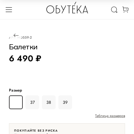
1 / 3
АРТ.
MD559-2
Балетки
6 490 ₽
Размер
36
37
38
39
Таблица размеров
ПОКУПАЙТЕ БЕЗ РИСКА