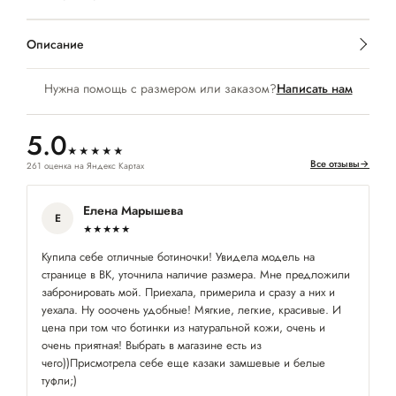
Описание
Нужна помощь с размером или заказом?
Написать нам
5.0
★★★★★
Все отзывы
→
261 оценка на Яндекс Картах
Елена Марышева
Е
★★★★★
Купила себе отличные ботиночки! Увидела модель на
Ув
странице в ВК, уточнила наличие размера. Мне предложили
ср
забронировать мой. Приехала, примерила и сразу а них и
уехала. Ну ооочень удобные! Мягкие, легкие, красивые. И
цена при том что ботинки из натуральной кожи, очень и
очень приятная! Выбрать в магазине есть из
чего))Присмотрела себе еще казаки замшевые и белые
туфли;)