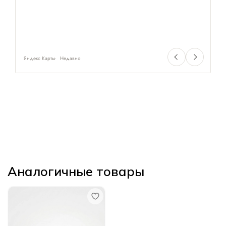
Яндекс Карты
Недавно
Ян
Аналогичные товары