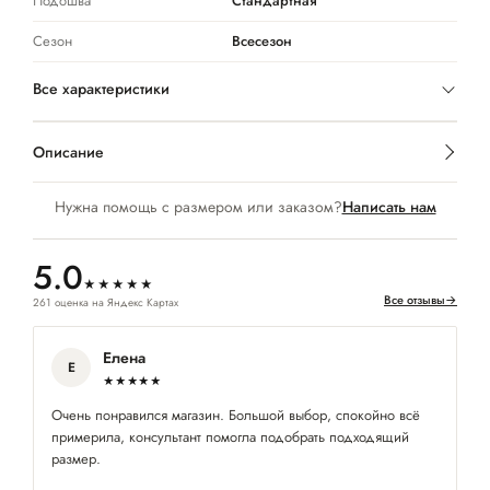
Подошва
Стандартная
Сезон
Всесезон
Все характеристики
Описание
Нужна помощь с размером или заказом?
Написать нам
5.0
★★★★★
Все отзывы
→
261 оценка на Яндекс Картах
Елена
Е
★★★★★
Очень понравился магазин. Большой выбор, спокойно всё
Ес
примерила, консультант помогла подобрать подходящий
де
размер.