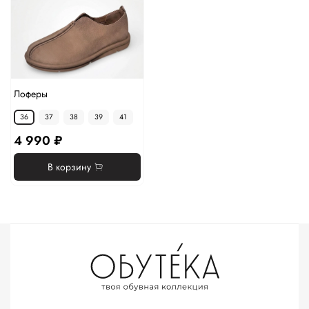
Лоферы
36
37
38
39
41
4 990 ₽
В корзину