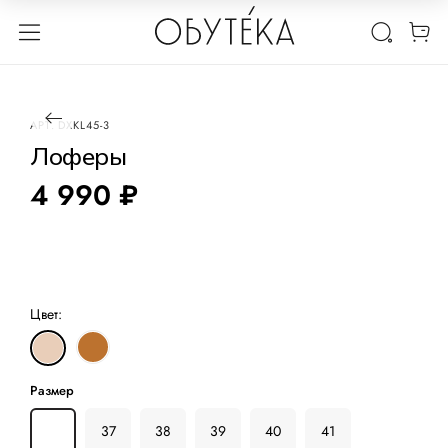
1 / 3
АРТ.
DXKL45-3
Лоферы
4 990 ₽
Цвет:
Размер
36
37
38
39
40
41