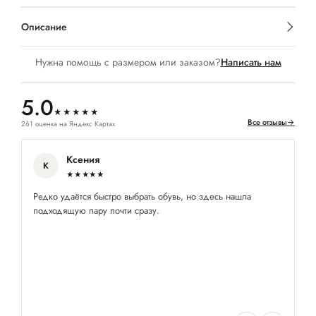
Описание
Нужна помощь с размером или заказом?
Написать нам
5.0
★★★★★
Все отзывы
→
261 оценка на Яндекс Картах
Ксения
К
★★★★★
Редко удаётся быстро выбрать обувь, но здесь нашла
За
подходящую пару почти сразу.
об