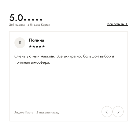
5.0
★★★★★
Все отзывы
→
261 оценка на Яндекс Картах
Полина
П
★★★★★
Очень уютный магазин. Всё аккуратно, большой выбор и
П
приятная атмосфера.
ра
Яндекс Карты
2 недели назад
Ян