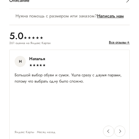
Описание
Нужна помощь с размером или заказом?
Написать нам
5.0
★★★★★
Все отзывы
→
261 оценка на Яндекс Картах
Наталья
Н
★★★★★
Большой выбор обуви и сумок. Ушла сразу с двумя парами,
Ув
потому что выбрать одну было сложно.
ср
Яндекс Карты
Месяц назад
Ян