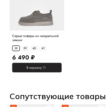
Серые лоферы из натуральной
замши
38
39
40
41
6 490 ₽
В корзину
Сопутствующие товары
-30%
-20%