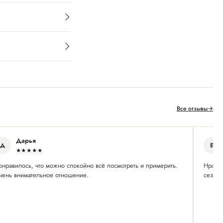
Все отзывы
→
Дарья
Д
Е
★★★★★
онравилось, что можно спокойно всё посмотреть и примерить.
Нравят
чень внимательное отношение.
сезон 