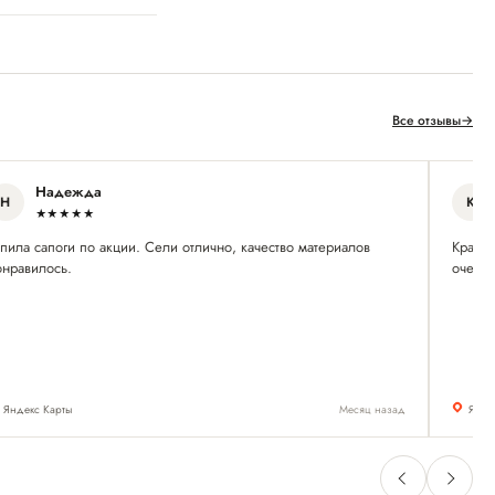
Все отзывы
→
Надежда
Н
К
★★★★★
пила сапоги по акции. Сели отлично, качество материалов
Красив
онравилось.
очень
Яндекс Карты
Месяц назад
Янде