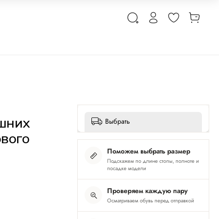
шних
Выбрать
ового
Поможем выбрать размер
Подскажем по длине стопы, полноте и
посадке модели
Проверяем каждую пару
Осматриваем обувь перед отправкой