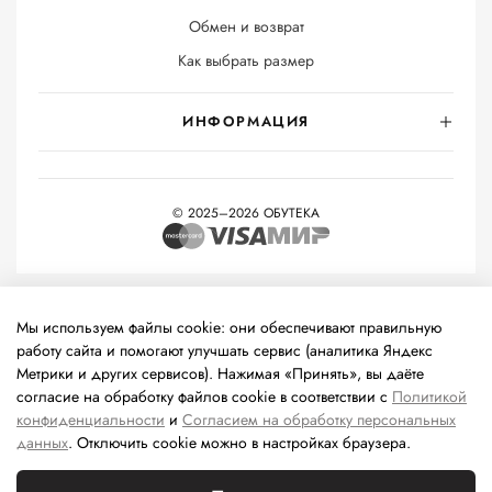
Обмен и возврат
Как выбрать размер
ИНФОРМАЦИЯ
© 2025–2026 ОБУТЕКА
На информационном ресурсе применяются
рекомендательные
технологии
(информационные технологии предоставления
Мы используем файлы cookie: они обеспечивают правильную
информации на основе сбора, систематизации и анализа
работу сайта и помогают улучшать сервис (аналитика Яндекс
сведений, относящихся к предпочтениям пользователей сети
Метрики и других сервисов). Нажимая «Принять», вы даёте
«Интернет», находящихся на территории Российской
согласие на обработку файлов cookie в соответствии с
Политикой
Федерации).
конфиденциальности
и
Согласием на обработку персональных
данных
. Отключить cookie можно в настройках браузера.