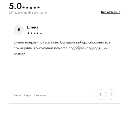
5.0
★★★★★
Все отзывы
→
261 оценка на Яндекс Картах
Елена
Е
★★★★★
Очень понравился магазин. Большой выбор, спокойно всё
Бо
примерила, консультант помогла подобрать подходящий
по
размер.
Яндекс Карты
Недавно
Ян