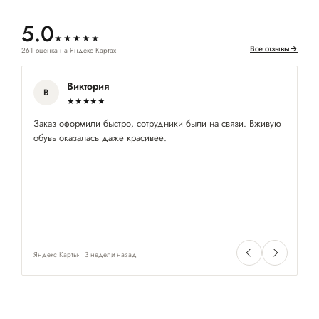
5.0
★★★★★
Все отзывы
→
261 оценка на Яндекс Картах
Виктория
В
★★★★★
Заказ оформили быстро, сотрудники были на связи. Вживую
Ре
обувь оказалась даже красивее.
по
Яндекс Карты
3 недели назад
Ян